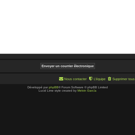
Nous contacter
L’équipe
Supprimer tous
Développé par
phpBB
® Forum Software © phpBB Limited
Lucid Lime style created by
Melvin García