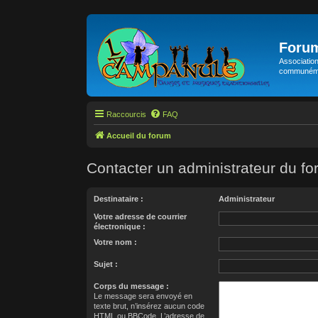
Foru
Association
communémen
Raccourcis
FAQ
Accueil du forum
Contacter un administrateur du f
Destinataire :
Administrateur
Votre adresse de courrier
électronique :
Votre nom :
Sujet :
Corps du message :
Le message sera envoyé en
texte brut, n’insérez aucun code
HTML ou BBCode. L’adresse de