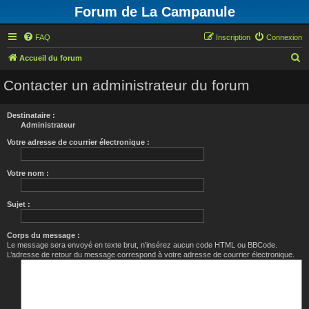
Forum de La Campanule
FAQ
Inscription
Connexion
R
Accueil du forum
e
Contacter un administrateur du forum
c
h
Destinataire :
e
Administrateur
r
Votre adresse de courrier électronique :
c
Votre nom :
h
e
Sujet :
r
Corps du message :
Le message sera envoyé en texte brut, n’insérez aucun code HTML ou BBCode.
L’adresse de retour du message correspond à votre adresse de courrier électronique.