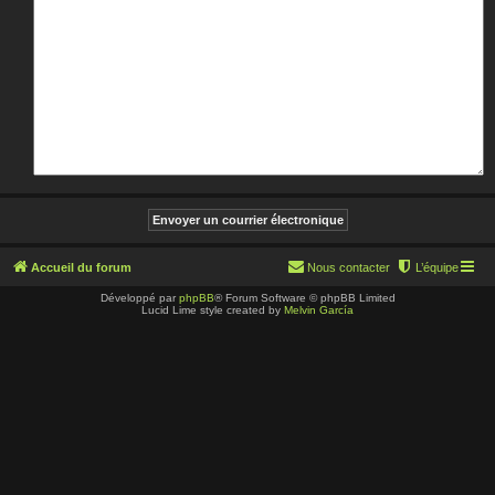
Accueil du forum
Nous contacter
L’équipe
Développé par
phpBB
® Forum Software © phpBB Limited
Lucid Lime style created by
Melvin García