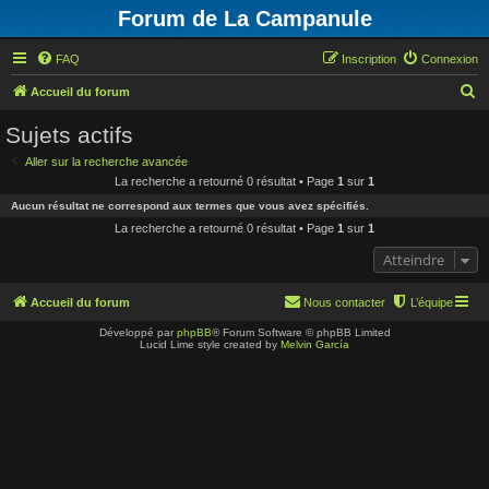
Forum de La Campanule
FAQ
Inscription
Connexion
R
Accueil du forum
e
Sujets actifs
c
Aller sur la recherche avancée
h
La recherche a retourné 0 résultat • Page
1
sur
1
e
Aucun résultat ne correspond aux termes que vous avez spécifiés.
r
La recherche a retourné 0 résultat • Page
1
sur
1
c
Atteindre
h
e
Accueil du forum
Nous contacter
L’équipe
r
Développé par
phpBB
® Forum Software © phpBB Limited
Lucid Lime style created by
Melvin García