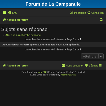
Forum de La Campanule
FAQ
Inscription
Connexion
R
Accueil du forum
e
Sujets sans réponse
c
Aller sur la recherche avancée
h
La recherche a retourné 0 résultat • Page
1
sur
1
e
Aucun résultat ne correspond aux termes que vous avez spécifiés.
r
La recherche a retourné 0 résultat • Page
1
sur
1
c
Atteindre
h
e
Accueil du forum
Nous contacter
L’équipe
r
Développé par
phpBB
® Forum Software © phpBB Limited
Lucid Lime style created by
Melvin García