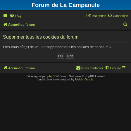
Forum de La Campanule
FAQ
Inscription
Connexion
R
Accueil du forum
e
Supprimer tous les cookies du forum
c
h
Êtes-vous sûr(e) de vouloir supprimer tous les cookies de ce forum ?
e
r
c
Accueil du forum
Nous contacter
L’équipe
h
Développé par
phpBB
® Forum Software © phpBB Limited
Lucid Lime style created by
Melvin García
e
r