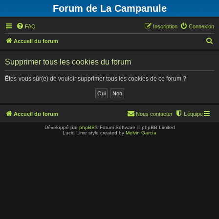
Forum de La Campanule
FAQ
Inscription
Connexion
R
Accueil du forum
e
Supprimer tous les cookies du forum
c
h
Êtes-vous sûr(e) de vouloir supprimer tous les cookies de ce forum ?
e
r
c
Accueil du forum
Nous contacter
L’équipe
h
Développé par
phpBB
® Forum Software © phpBB Limited
Lucid Lime style created by
Melvin García
e
r