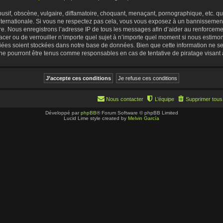
if, obscène, vulgaire, diffamatoire, choquant, menaçant, pornographique, etc. qui p
ternationale. Si vous ne respectez pas cela, vous vous exposez à un bannissement
ire. Nous enregistrons l’adresse IP de tous les messages afin d’aider au renforceme
acer ou de verrouiller n’importe quel sujet à n’importe quel moment si nous estimons
iées soient stockées dans notre base de données. Bien que cette information ne ser
e pourront être tenus comme responsables en cas de tentative de piratage visant
Nous contacter
L’équipe
Supprimer tous
Développé par
phpBB
® Forum Software © phpBB Limited
Lucid Lime style created by
Melvin García