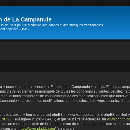
m de La Campanule
 loi de 1901 pour la promotion des danses et des musiques traditionnelles
t appelées « folk »
 « nous », « notre », « nos », « Forum de La Campanule », « https://forum.lacampa
pas d’être légalement responsable de toutes les conditions suivantes, veuillez ne
ent et nous essaierons de vous informer de ces modifications, bien que nous vous
Campanule » après que les modifications aient été effectuées, vous acceptez d’êtr
ils », « eux », « leur », « logiciel phpBB », « www.phpbb.com », « phpBB Limited »
 GNU v2
» (désignée ici par « GPL ») et qui peut être téléchargée sur
www.phpbb.c
st en aucun cas responsable de la conduite et/ou du contenu que nous acceptons et/
 à consulter
https://www.phpbb.com/
(en anglais).