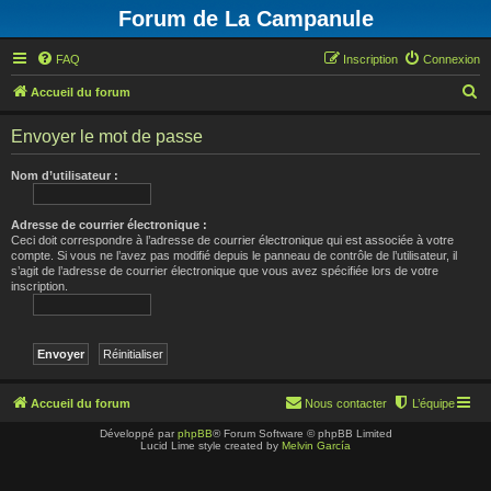
Forum de La Campanule
FAQ
Inscription
Connexion
R
Accueil du forum
e
Envoyer le mot de passe
c
h
Nom d’utilisateur :
e
r
Adresse de courrier électronique :
Ceci doit correspondre à l’adresse de courrier électronique qui est associée à votre
c
compte. Si vous ne l’avez pas modifié depuis le panneau de contrôle de l’utilisateur, il
s’agit de l’adresse de courrier électronique que vous avez spécifiée lors de votre
h
inscription.
e
r
Accueil du forum
Nous contacter
L’équipe
Développé par
phpBB
® Forum Software © phpBB Limited
Lucid Lime style created by
Melvin García