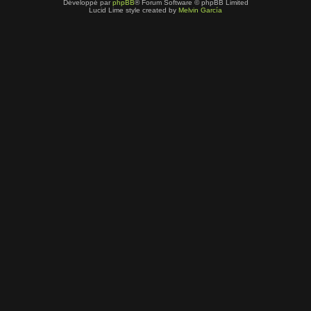
Développé par
phpBB
® Forum Software © phpBB Limited
Lucid Lime style created by
Melvin García